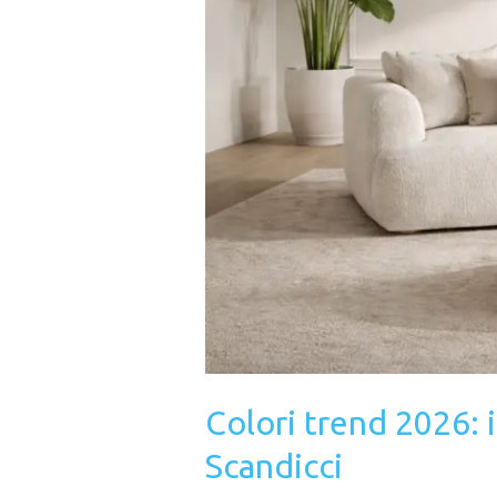
elegante
a
Scandicci
Colori trend 2026: 
Scandicci