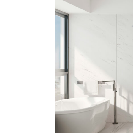
2025:
Come
Trasformare
il
Bagno
con
Stile
a
Firenze