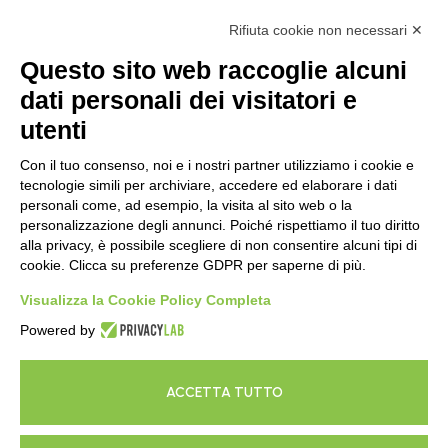
Rifiuta cookie non necessari ✕
Da 30 anni, il punto di riferimento a Firenze per
Questo sito web raccoglie alcuni
realizzare la casa dei tuoi sogni​.
dati personali dei visitatori e
Contatti
utenti
Email: info@olmocasa.it
Con il tuo consenso, noi e i nostri partner utilizziamo i cookie e
+39 055 720187
tecnologie simili per archiviare, accedere ed elaborare i dati
personali come, ad esempio, la visita al sito web o la
+39 055 720090
personalizzazione degli annunci. Poiché rispettiamo il tuo diritto
alla privacy, è possibile scegliere di non consentire alcuni tipi di
+39 335 1332618
cookie. Clicca su preferenze GDPR per saperne di più.
Indirizzo
Visualizza la Cookie Policy Completa
via delle Fonti, 3
Powered by
50018 Scandicci (FI)
Seguici su​
ACCETTA TUTTO
F
L
I
a
i
n