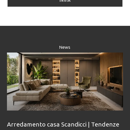
INVIA
g
g
i
o
News
Arredamento casa Scandicci | Tendenze