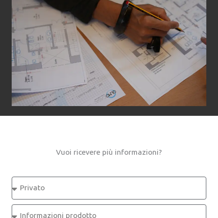
Vuoi ricevere più informazioni?
U
t
e
R