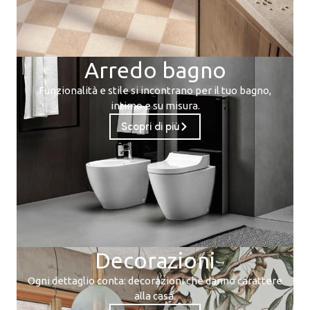
Arredo bagno
Funzionalità e stile si incontrano per il tuo bagno,
intimo e su misura.
Scopri di più
Decorazioni
Ogni dettaglio conta: decorazioni che danno carattere
alla casa.